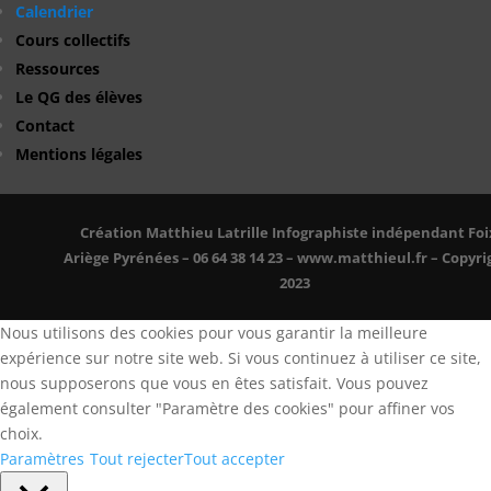
Calendrier
Cours collectifs
Ressources
Le QG des élèves
Contact
Mentions légales
Création Matthieu Latrille Infographiste indépendant Foi
Ariège Pyrénées – 06 64 38 14 23 – www.matthieul.fr – Copyri
2023
Nous utilisons des cookies pour vous garantir la meilleure
expérience sur notre site web. Si vous continuez à utiliser ce site,
nous supposerons que vous en êtes satisfait. Vous pouvez
également consulter "Paramètre des cookies" pour affiner vos
choix.
Paramètres
Tout rejecter
Tout accepter