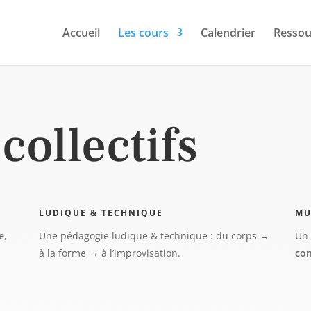
Accueil
Les cours
Calendrier
Ressou
collectifs
LUDIQUE & TECHNIQUE
MU
e
,
Une pédagogie
ludique & technique
: du corps →
Un 
à la forme → à l’improvisation.
co