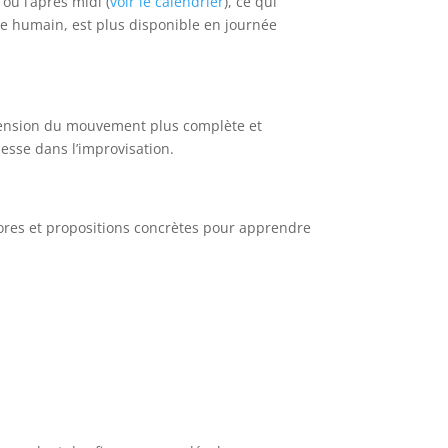
 ou l’après midi (
voir le calendrier
), ce qui
tre humain, est plus disponible en journée
éhension du mouvement plus complète et
nesse dans l’improvisation.
ores et propositions concrètes pour apprendre