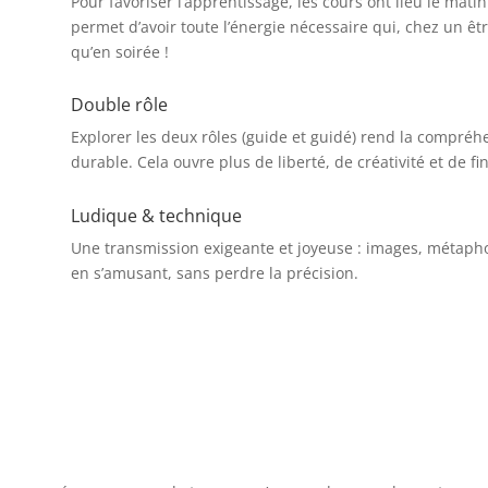
Pour favoriser l’apprentissage, les cours ont lieu le matin
permet d’avoir toute l’énergie nécessaire qui, chez un ê
qu’en soirée !
Double rôle
Explorer les deux rôles (guide et guidé) rend la compr
durable. Cela ouvre plus de liberté, de créativité et de fi
Ludique & technique
Une transmission exigeante et joyeuse : images, métaph
en s’amusant, sans perdre la précision.