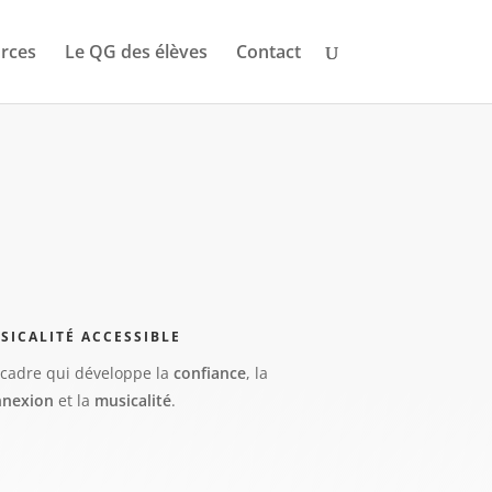
rces
Le QG des élèves
Contact
SICALITÉ ACCESSIBLE
cadre qui développe la
confiance
, la
nnexion
et la
musicalité
.