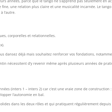
eurs années, parce que le tango ne s’apprend pas seulement en ac
fine, une relation plus claire et une musicalité incarnée. Le tango 
à l’autre.
es, corporelles et relationnelles.
x).
 vous dansez déjà mais souhaitez renforcer vos fondations, notammen
entin nécessitent d’y revenir même après plusieurs années de prati
ées (inters 1 – inters 2) car c’est une vraie zone de construction :
elopper l’autonomie en bal.
lides dans les deux rôles et qui pratiquent régulièrement depuis 1 