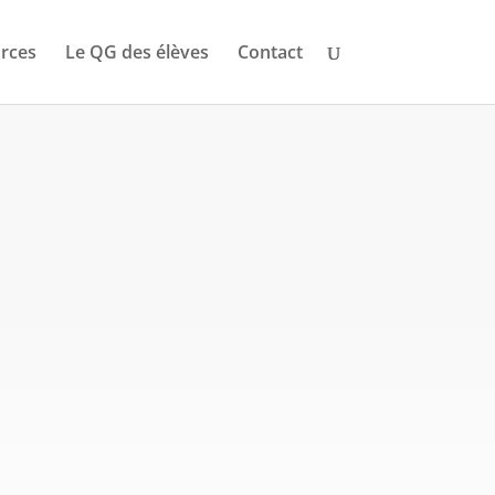
rces
Le QG des élèves
Contact