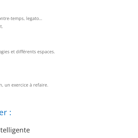
ontre-temps, legato…
t.
.
ogies et différents espaces.
n, un exercice à refaire.
er :
telligente