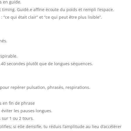
es en guide.
 et timing. Guidé.e affine écoute du poids et rempli l’espace.
ce qui était clair” et “ce qui peut être plus lisible”.
nés.
espirable.
à 40 secondes plutôt que de longues séquences.
pour repérer pulsation, phrasés, respirations.
s en fin de phrase
 éviter les pauses longues.
s sur 1 ou 2 tours.
lifies; si elle densifie, tu réduis l’amplitude au lieu d’accélérer