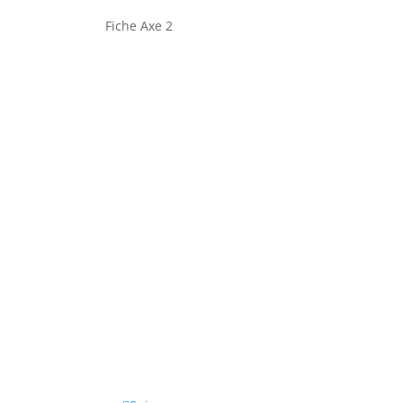
Fiche Axe 2
Règlement intérieur
SUIVRE LES ACTUALITES