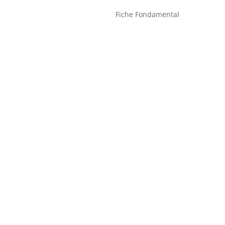
Fiche Fondamental
06 79 33 75 22
taotangofoix@gmail.com
Association Brousse en Joie